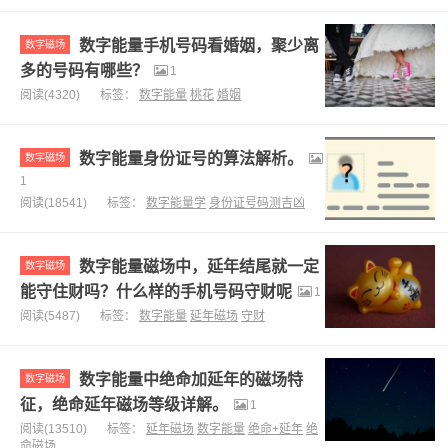
数字能量手机号码看婚姻，聚少离
数字磁场
多的号码有哪些？
1
阅读(4320)
标签：
数字能量
桃花
婚姻
数字能量身份证号的算法解析。
数字磁场
1
阅读(18541)
标签：
数字能量学
身份证号码测吉凶
数字能量磁场中，延年结尾就一定
数字磁场
能守住财吗？什么样的手机号码守财呢
1
阅读(5487)
标签：
数字能量
延年磁场
守财
数字能量中绝命加延年的磁场特
数字磁场
征，绝命延年磁场等级详解。
1
阅读(13510)
标签：
延年磁场
数字能量
绝命+延年
绝
命磁场