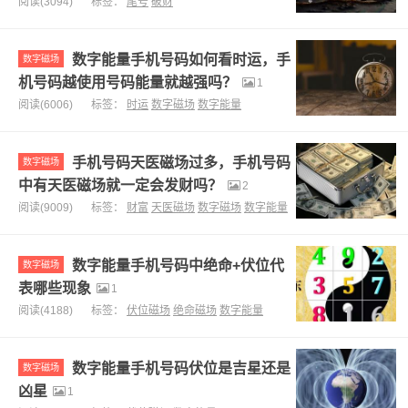
阅读(3094)
标签：
尾号
破财
数字能量手机号码如何看时运，手
数字磁场
机号码越使用号码能量就越强吗？
1
阅读(6006)
标签：
时运
数字磁场
数字能量
手机号码天医磁场过多，手机号码
数字磁场
中有天医磁场就一定会发财吗？
2
阅读(9009)
标签：
财富
天医磁场
数字磁场
数字能量
数字能量手机号码中绝命+伏位代
数字磁场
表哪些现象
1
阅读(4188)
标签：
伏位磁场
绝命磁场
数字能量
数字能量手机号码伏位是吉星还是
数字磁场
凶星
1