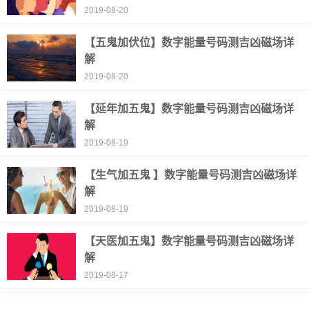
2019-08-20
【五鬼加伏位】数字能量号码测吉凶磁场详
解
2019-08-20
【延年加五鬼】数字能量号码测吉凶磁场详
解
2019-08-19
【生气加五鬼 】数字能量号码测吉凶磁场详
解
2019-08-19
【天医加五鬼】数字能量号码测吉凶磁场详
解
2019-08-17