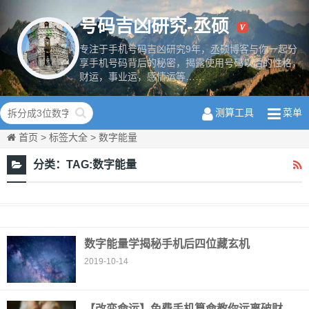
号码吉凶研究-丞硕
专注于手机号码吉凶研究9年，丞硕博客与你一起分
享手机号码背后的秘密，揭露使用号码以后的性格，
财运，事业运，感情运等……
数字磁场学
测算工具
菜单
首页
>
标签大全
>
数字能量
分类：
TAG:数字能量
数字能量学揭秘手机后四位藏玄机
2019-10-14
【改变命运】免费手机算命教你远离破财、