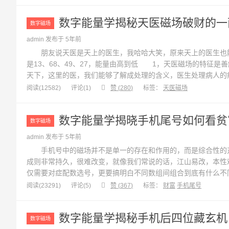
烂桃花，所以，数字能量八颗星中偏偏...
数字能量学揭秘天医磁场破财的一
数字磁场
admin 发布于 5年前
朋友说天医是天上的医生，我哈哈大笑，原来天上的医生也
是13、68、49、27，能量由高到低 1，天医磁场的特征是
天下，这里的医，我们能够了解成处理的含义，医生处理病人的
医磁场代表财的缘由。 2，而天医磁场能够了解成财源，什
阅读(12582)
评论(
1
)
赞 (
280
)
标签：
天医磁场
或者时机，但是能不能赚到钱还是看详...
数字能量学揭晓手机尾号如何看贫
数字磁场
admin 发布于 5年前
手机号中的磁场并不是单一的存在和作用的，而是综合性的对
成则非常持久，很难改变，就像我们常说的话，江山易改，本性
仅需要对症配数选号，更要搞明白不同数组间组合到底有什么不
11位手机号尾号看穷富，数组搭配深度揭秘。一，四个误区 
阅读(23291)
评论(
5
)
赞 (
367
)
标签：
财富
手机尾号
好，越多越好。这种说法有些片...
数字能量学揭秘手机后四位藏玄机
数字磁场