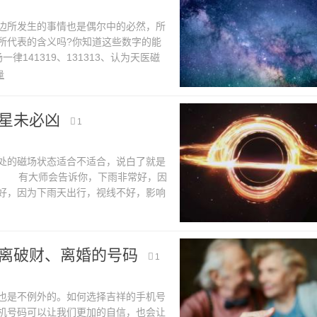
所发生的事情也是偶尔中的必然，所
所代表的含义吗?你知道这些数字的能
141319、131313、认为天医磁
以用这些磁场的手机号码结尾。不是所
量
星未必凶
1
的磁场状态适合不适合，说白了就是
? 有大师会告诉你，下雨非常好，因
好，因为下雨天出行，视线不好，影响
的时间点，也就是时空点，手机号中的
离破财、离婚的号码
1
是不例外的。如何选择吉祥的手机号
机号码可以让我们更加的自信，也会让