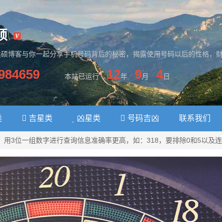
硕
丞硕博客与你一起分享手机号码背后的秘密，揭露使用号码以后的性格，
984659
12
9
4
本站已运行
年
月
日
类
吉星类
凶星类
号码吉凶
联系我们
用3位一组数字进行查询信息准确率更高，如：318，要排除0和5以及