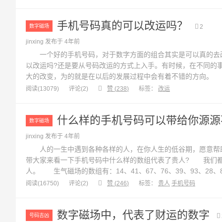
现问题。 2、91...
手机号码真的可以改运吗？
数字磁场
2
jinxing 发布于 4年前
一个好的手机号码，对于数字方面的组合其实是可以真的去改
以改运吗?还是要从号码改运的方式上入手。有时候，在不同的
大的改变，为的就是在以后的发展过程中会有着不错的方向。
改运的情况下，就是改变自己的运气。对于未婚的人来说，可以
阅读(13079)
评论(
2
)
赞 (
238
)
标签：
改运
来说，可能会在婚...
什么样的手机号码可以带给你源源
数字磁场
jinxing 发布于 4年前
人的一生中遇到各种各样的人，在你人生的低谷期，愿意帮助
带大家来看一下手机号码中什么样的数组代表了贵人? 我们
人。 生气磁场的数组有：14、41、67、76、39、93、2
点： 开心，乐观，遇到事情不会消极，永远会积极的解决问
阅读(16750)
评论(
2
)
赞 (
246
)
标签：
贵人
手机号码
人的帮助，验证了越努力越幸运这...
数字磁场中，代表了财运的数字
号码吉凶