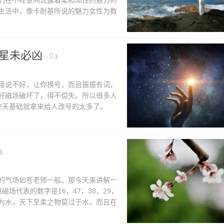
们在不经意间流露着柔和知性的魅力的
生活中，像卡耐基所说的魅力女性为数
什么时候我才能遇到一个好的人?而婚
星未必凶
1
说不好，让你换号，而且振振有词，
好磁场破坏了，得不偿失。所以很多人
2天基础就拿来给人改号的太多了。
合不适合，说白了就是适合不适合自己
1
气场如苍老师一般。那今天来讲解一
代表的数字是16，47，38，29，
为水，天下至柔之物莫过于水，而且在
，就是没有六煞磁场数字的人也会遇到