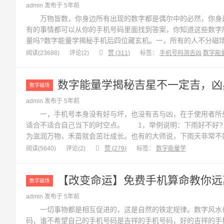
admin 发布于 5年前
万物皆数，你身边所有出现的数字都是偶尔中的必然，你身边
有的事情都可以从你的手机号码里面找到答案，你知道这些数字
量吗?数字能量学揭秘手机后四位藏玄机。一，所有的人不分磁场一律
场多了财运一定会好? 这种看法极其错误，不是每个人都可
阅读(23688)
评论(
2
)
赞 (
311
)
标签：
手机号码测吉凶
数字能
有的天医磁场多了...
数字能量学揭秘吉星不一定吉，凶
数字磁场
admin 发布于 5年前
一，手机号本身没有好与坏，也没有吉与凶，在于使用者所处
适合不适合自己当下的时空点。 1，举例说明：下雨好不好
为滋润万物，禾苗就会茁壮成长。也有的大师说，下雨天非常不
出行安全。 2，个人经验，下雨本身没有好坏，只是看下雨
阅读(5640)
评论(
2
)
赞 (
279
)
标签：
数字能量学
各类磁场也是如此，本身是没有好与坏的，需...
【改变命运】免费手机算命教你远
数字磁场
admin 发布于 5年前
一切事物都是相互促进的，这是自然的铁定规律。数字风水也
码，谁不希望自己的手机号码是吉祥的手机号码，好的吉祥的手