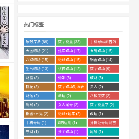
热门标签
象数疗法
(69)
数字能量
(33)
手机号码测吉凶
(28)
天医磁场
(21)
延年磁场
(17)
五鬼磁场
(15)
六煞磁场
(15)
绝命磁场
(15)
祸害磁场
(14)
生气磁场
(13)
伏位磁场
(12)
数字磁场
(9)
财富
(8)
婚姻
(6)
破财
(6)
桃花
(3)
数字磁场对照表
贵人
(2)
(2)
财运
(2)
命运
(2)
八极灵数
(2)
周易
(2)
女人尾号
(2)
数字能量学
(2)
祸害+五鬼
(2)
绝命+延年
(2)
改运
(1)
手机号码
(1)
0的运用
(1)
身份证号码测吉
凶
(1)
守财
(1)
多个磁场
(1)
尾号
(1)