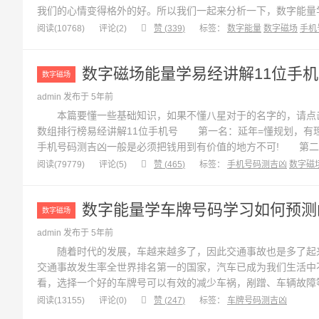
我们的心情变得格外的好。所以我们一起来分析一下，数字能量
码。手机号码测吉凶一，手机号码尾号哪些不能用?免费手机算命 1
阅读(10768)
评论(
2
)
赞 (
339
)
标签：
数字能量
数字磁场
手机
851、801、108、97、...
数字磁场能量学易经讲解11位手
数字磁场
admin 发布于 5年前
本篇要懂一些基础知识，如果不懂八星对于的名字的，请点击
数组排行榜易经讲解11位手机号 第一名：延年=懂规划，有
手机号码测吉凶一般是必须把钱用到有价值的地方不可! 第二名
与理财上，都会想得非常多。在消费钱财上，是犹豫不决的磁场
阅读(79779)
评论(
5
)
赞 (
465
)
标签：
手机号码测吉凶
数字磁
时，才会努力的去花!所以也...
数字能量学车牌号码学习如何预测
数字磁场
admin 发布于 5年前
随着时代的发展，车越来越多了，因此交通事故也是多了起来
交通事故发生率全世界排名第一的国家，汽车已成为我们生活中
看，选择一个好的车牌号可以有效的减少车祸，剐蹭、车辆故障
习如何预测凶吉，我们一起来分析一下。一，车祸数组(四凶星磁
阅读(13155)
评论(
0
)
赞 (
247
)
标签：
车牌号码测吉凶
场)：数组：12，69，84，73或21，96，4...