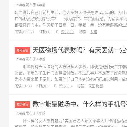
jinxing 发布于 4年前
每当说起自己目前的生活，绝大多数人似乎是难以启齿的。为什
口?因为没钱!没房!没车! 你为房贷、车贷而忧愁，为薪资单
都埋藏在心中。你厌烦了日复一日，年复一年，没有新鲜感的生
为曾经的年少轻狂而后悔。你是否也曾想要改变自己，改变现
阅读(13992)
评论(
1
)
赞 (
209
)
标签：
财运
实所有的忧愁和烦恼，都...
天医磁场代表财吗？有天医就一定
号码吉凶
jinxing 发布于 4年前
那些拥有天医磁场的人被很多人羡慕，即便是他们天生并非富
财富，不用为了生计而去奔波讨饭。不过凡事并不是有了好命就
为本人带来很多便利，如果他们自己本身没有好好加以利用，放
满，只有真正会顺遂天意的人才能懂得天医磁场的好处。 拥
阅读(8404)
评论(
0
)
赞 (
203
)
标签：
天医
财富
携带天医数字的人...
数字能量磁场中，什么样的手机号
数字磁场
jinxing 发布于 4年前
什么样的女人最有魅力?美国著名人际关系学大师卡耐基给出