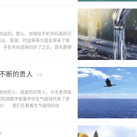
运的。那么，你相信手机号码真的可
事业、家居、时运等等方面会带来了很
 手机号码选择的好了之后，首先能够
有幸找到一个非常好的对象。结婚的人
不断的贵人
2
你的人，就是你的贵人，今天老师就
都知道数字能量学中生气磁场代表了贵
8、82 我们先看看生气磁场的优
题，在自己努力解决的过程中还会有贵
2