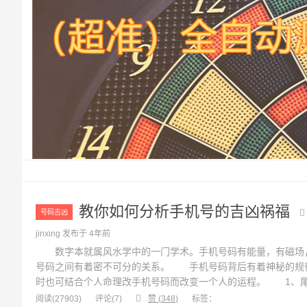
教你如何分析手机号的吉凶祸福
号码吉凶
jinxing 发布于 4年前
数字本就属风水学中的一门学术。手机号码有能量，有磁场，
号码之间有着密不可分的关系。 手机号码背后有着神秘的规
时也可结合个人命理改手机号码而改变一个人的运程。 1、
结尾，那么一定出钱快、花钱多、留不住钱，容易负债，婚姻不
阅读(27903)
评论(
7
)
赞 (
348
)
标签：