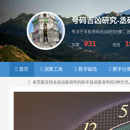
号码吉凶研究-丞
专注于手机号码吉凶研究9年，
931
1
文章
浏览
数字磁场学
首页
测算工具
数字磁场
数字分
本页面支持全自动查询号码和半自动查询号码2种方式，