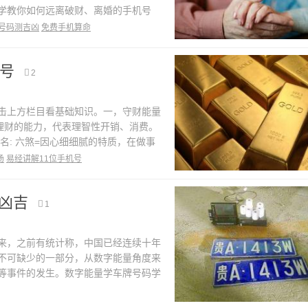
学教你如何远离破财、离婚的手机号
，18、81、815、185、188、
号码测吉凶
免费手机算命
机号
2
上方栏目看基础知识。一，守财能量
理财的能力，代表理智性开销、消费。
: 六煞=因心细细腻的特质，在做事
。想来想去的，直到必须要花的地方
场
易经讲解11位手机号
凶吉
1
，之前有统计称，中国已经连续十年
不可缺少的一部分，从数字能量角度来
等事件的发生。数字能量学车牌号码学
场数组解析) 1、绝命金(投资磁