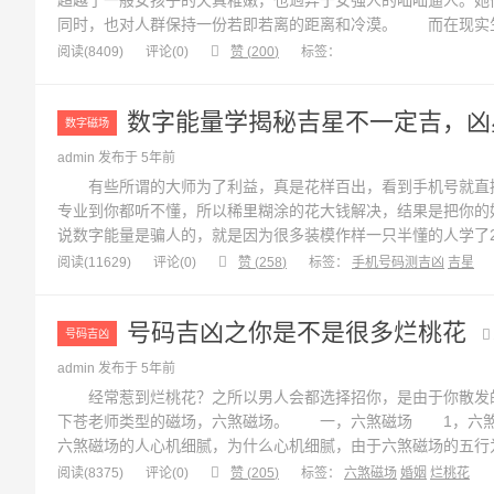
超越了一般女孩子的天真稚嫩，也迥异于女强人的咄咄逼人。她
同时，也对人群保持一份若即若离的距离和冷漠。 而在现实
不多。一般，很多女性婚前经常抱怨：为什么我总是遇到烂人，
阅读(8409)
评论(
0
)
赞 (
200
)
标签：
后又会为家庭中的各种...
数字能量学揭秘吉星不一定吉，凶
数字磁场
admin 发布于 5年前
有些所谓的大师为了利益，真是花样百出，看到手机号就直接
专业到你都听不懂，所以稀里糊涂的花大钱解决，结果是把你的
说数字能量是骗人的，就是因为很多装模作样一只半懂的人学了
一，手机号不在于好坏以及吉凶，在于使用者所处的磁场状态适
阅读(11629)
评论(
0
)
赞 (
258
)
标签：
手机号码测吉凶
吉星
当下的时空点。 1，举例说明...
号码吉凶之你是不是很多烂桃花
号码吉凶
admin 发布于 5年前
经常惹到烂桃花？之所以男人会都选择招你，是由于你散发的
下苍老师类型的磁场，六煞磁场。 一，六煞磁场 1，六煞磁场
六煞磁场的人心机细腻，为什么心机细腻，由于六煞磁场的五行
阳宅风水中六煞位置的女性容易做出出格的事情，还有一个问题
阅读(8375)
评论(
0
)
赞 (
205
)
标签：
六煞磁场
婚姻
烂桃花