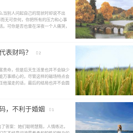
么当别人问起自己的现状时却说不出
薄而无可奈何，你把所有的压力和心事
活。可你是否也曾在深夜一个人痛哭，
状，改变命运，却不知从何做起。 其
代表财吗？
2
贵命，但是后天生活里也并不会缺少
能万事顺心的，尽管这样的磁场特点会
任他溜走的话，最后的结局也并不会圆
有天医磁场的人一定很有钱吗 本身
码，不利于婚姻
1
了答案：她们聪明慧黠，人情练达，