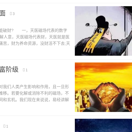
面
3
能破财? 一，天医磁场代表的数字
善解人意，天医磁场代表财，天医就是医
痛苦，财为养命资源，没财活不下去;天
么叫做财源呢，就是能遇到赚钱的行业
富阶级
1
我们人类产生影响和作用，且一旦形
难移。若要化解或消除不利的磁场，不
同和玄机。我们现在来说说，易经讲解
1，没有钱就要多配财富磁场，越强越
1