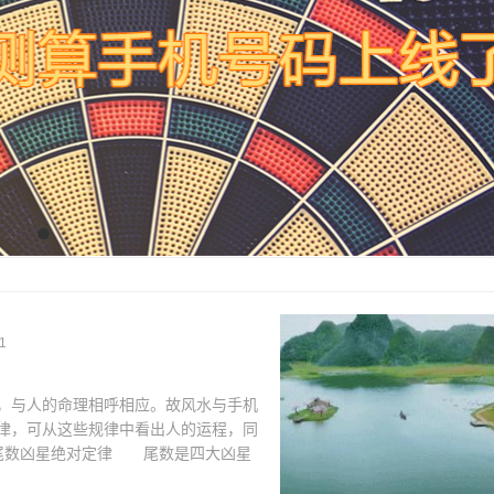
1
与人的命理相呼相应。故风水与手机
律，可从这些规律中看出人的运程，同
尾数凶星绝对定律 尾数是四大凶星
顺、易引发离婚现象，并且健康也会出