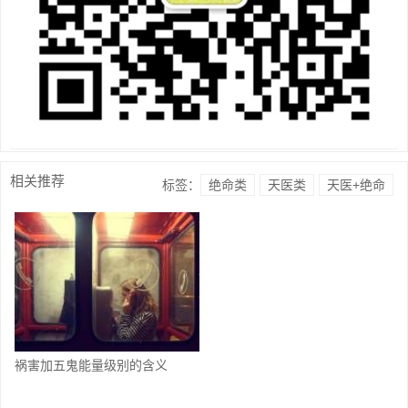
相关推荐
标签：
绝命类
天医类
天医+绝命
祸害加五鬼能量级别的含义