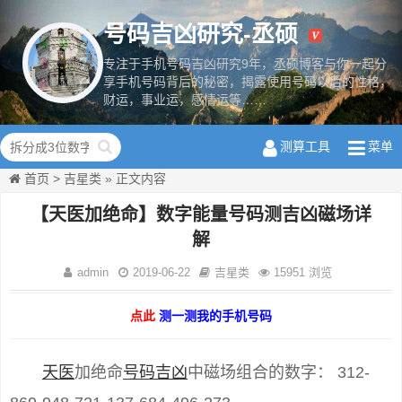
号码吉凶研究-丞硕
专注于手机号码吉凶研究9年，丞硕博客与你一起分
享手机号码背后的秘密，揭露使用号码以后的性格，
财运，事业运，感情运等……
数字磁场学
测算工具
菜单
首页
>
吉星类
»
正文内容
【天医加绝命】数字能量号码测吉凶磁场详
解
admin
2019-06-22
吉星类
15951 浏览
点此
测一测我的手机号码
天医
加绝命
号码吉凶
中磁场组合的数字： 312-