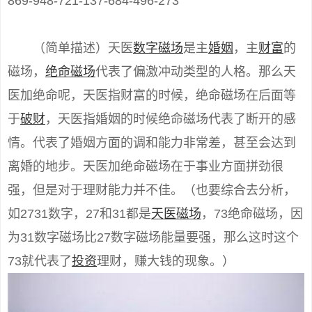
869-948-721-137-684-496-273
（简单描述）天医
数字磁场
是主
婚姻
，主
财富
的
磁场，
绝命磁场
代表了偏激冲动类型的人格。那么天
医加绝命呢，天医指财富的时候，绝命磁场在后面等
于
破财
，天医指婚姻的时候绝命磁场代表了断开的感
情。代表了婚姻方面的调和能力非常差，甚至会达到
离婚的地步。天医加绝命磁场在于事业方面拼劲很
强，但是对于理财能力并不佳。（也要综合去分析，
如2731数字，27和31都是
天医磁场
，73绝命磁场，因
为31数字磁场比27数字磁场能量要强，那么这时这个
73就代表了
投资
理财，赚大钱的现象。）