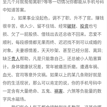
至几个月就匆匆离职?等等一切情况你都能从手机号码
中知道答案。
2，如果事业没起色，调不了职、升不了官。赚钱
很辛苦，收入少、留不住钱、经常
破财
、
投资
也亏
损、欠了一屁股债、借钱出去还总收不回来。恋爱不
顺利，每段感情都无果而终、迟迟找不到可以成婚的
对象。夫妻感情差，天天吵架、甚至已经分居、离异;
缺乏
贵人
帮助，凡是只能靠自己，还总被小人陷害算
计。身体健康状况差，常年被痛苦折磨。遭遇车祸、
血光、官司等意外灾祸。如果以上的某几条刚好就是
你的生活现状，那么可以肯定的说，你的手机号码中
一定含有大量绝命、五鬼、
祸害
、六煞等负能量的数
字风水磁场。