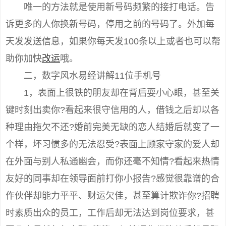
唯一的方法就是使用新号码频繁的接打电话。告
诉更多的人你换新号码，停用之前的号码了。外加每
天发发送信息，如果你每天发100条以上或者也可以帮
助你加快
改运
哦。
二，数字风水易经讲解11位手机号
1，表面上很铁的朋友却在背后耍小心眼，甚至关
键时刻出卖你?看起来很守信用的人，借钱之后却以各
种理由拖欠不还?婚前完美无缺的恋人结婚后就变了一
个样，坏习惯多的无法忍受?表面上顾家守家的爱人却
在外面与别人私通幽会，而你还毫不知情?看起来热情
友好的同事却在领导面前打你小报告?感觉很靠谱的合
作伙伴却能力平平、财运欠佳，甚至算计欺诈你?招聘
时素质出众的员工，工作后却无法达到岗位要求，甚