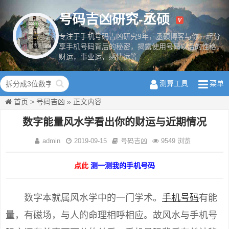
号码吉凶研究-丞硕
专注于手机号码吉凶研究9年，丞硕博客与你一起分
享手机号码背后的秘密，揭露使用号码以后的性格，
财运，事业运，感情运等……
数字磁场学
测算工具
菜单
首页
>
号码吉凶
»
正文内容
数字能量风水学看出你的财运与近期情况
admin
2019-09-15
号码吉凶
9549 浏览
点此
测一测我的手机号码
数字本就属风水学中的一门学术。
手机号码
有能
量，有磁场，与人的命理相呼相应。故风水与手机号