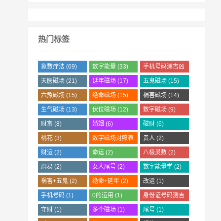
热门标签
象数疗法
(69)
数字能量
(33)
手机号码测吉凶
(28)
天医磁场
(21)
延年磁场
(17)
五鬼磁场
(15)
六煞磁场
(15)
绝命磁场
(15)
祸害磁场
(14)
生气磁场
(13)
伏位磁场
(12)
数字磁场
(9)
财富
(8)
婚姻
(6)
破财
(6)
桃花
(3)
数字磁场对照表
贵人
(2)
(2)
财运
(2)
命运
(2)
八极灵数
(2)
周易
(2)
女人尾号
(2)
数字能量学
(2)
祸害+五鬼
(2)
绝命+延年
(2)
改运
(1)
手机号码
(1)
0的运用
(1)
身份证号码测吉
凶
(1)
守财
(1)
多个磁场
(1)
尾号
(1)