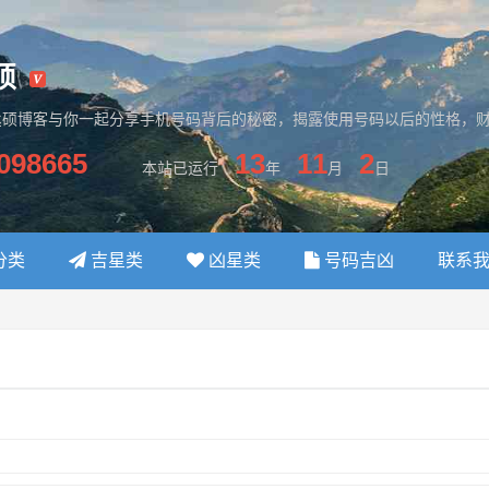
硕
丞硕博客与你一起分享手机号码背后的秘密，揭露使用号码以后的性格，
098665
13
11
2
本站已运行
年
月
日
分类
吉星类
凶星类
号码吉凶
联系