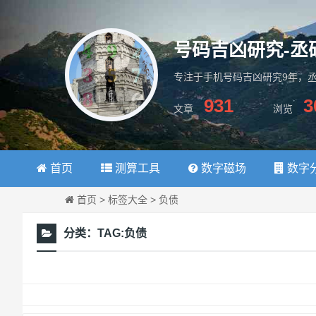
号码吉凶研究-丞
专注于手机号码吉凶研究9年，
931
3
文章
浏览
数字磁场学
首页
测算工具
数字磁场
数字
首页
>
标签大全
>
负债
分类：
TAG:负债